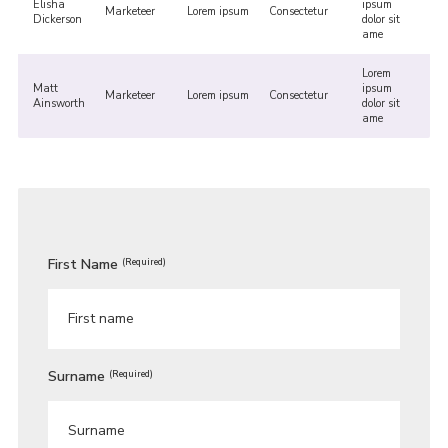
Elisha
ipsum
Marketeer
Lorem ipsum
Consectetur
Dickerson
dolor sit
ame
Lorem
Matt
ipsum
Marketeer
Lorem ipsum
Consectetur
Ainsworth
dolor sit
ame
First Name
(Required)
Surname
(Required)