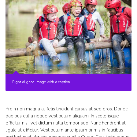
Right aligned image with a caption
Proin non magna at felis tincidunt cursus at sed eros. Donec
dapibus elit a neque vestibulum aliquam. In scelerisque
efficitur nisi, vel dictum nulla tempor sed. Nunc hendrerit at
ligula ut efficitur. Vestibulum ante ipsum primis in faucibus
orci luctus et ultrices posuere cubilia Curae; Cras justo augue,