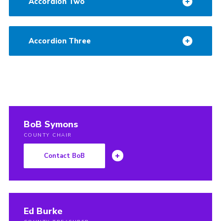
Accordion Two
Accordion Three
BoB Symons
COUNTY CHAIR
Contact BoB
Ed Burke