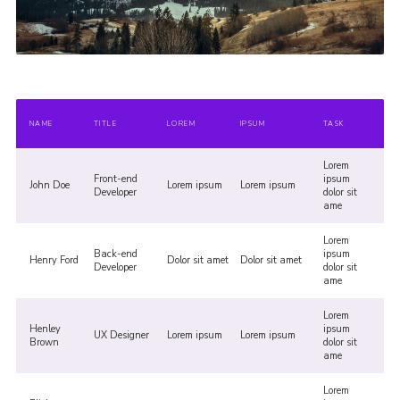
NAME
TITLE
LOREM
IPSUM
TASK
Lorem
Front-end
ipsum
John Doe
Lorem ipsum
Lorem ipsum
Developer
dolor sit
ame
Lorem
Back-end
ipsum
Henry Ford
Dolor sit amet
Dolor sit amet
Developer
dolor sit
ame
Lorem
Henley
ipsum
UX Designer
Lorem ipsum
Lorem ipsum
Brown
dolor sit
ame
Lorem